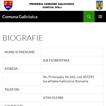
Skip
to
Search
content
Comuna Galiciuica
PRIMAR
MENU
BIOGRAFIE
NUME SI PRENUME:
ILIE FLORENTINA
ADRESA:
Str. Principala, Nr.262, cod 207291
localitatea Galiciuica, Romania
TELEFON:
0744-015980
CALIFICARI: