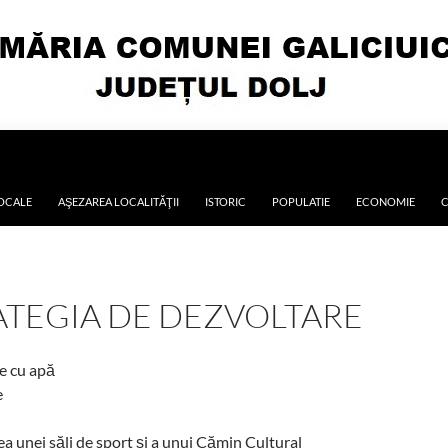
LOCALE
AŞEZAREA LOCALITĂŢII
ISTORIC
POPULATIE
ECONOMIE
C
ATEGIA DE DEZVOLTARE
e cu apă
e
a unei săli de sport şi a unui Cămin Cultural