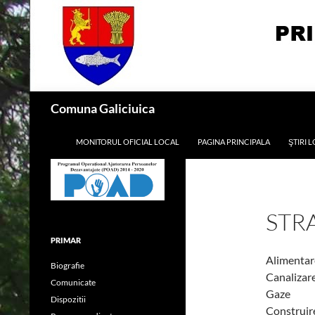
Skip
to
content
Search
Comuna Galiciuica
MONITORUL OFICIAL LOCAL
PAGINA PRINCIPALA
ŞTIRI 
STR
PRIMAR
Alimentar
Biografie
Canalizar
Comunicate
Gaze
Dispozitii
Construire