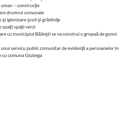
 uman – construcţie
are drumrui comunale
 şi igienizare şcoli şi grădiniţe
spaţii spaţii verzi
are cu municipiul Băileşti se va construi o gropaă de gunoi
a unui servicu public comunitar de evidenţă a persoanelor în
e cu comuna Giubega