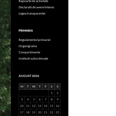
Rapoarte de activitate
Declaratii de avere/interes
Legea transparentei
PRIMARIA
Regulamentul primariei
Organigrama
Compartimente
Institutii subordonate
AUGUST 2026
M
T
W
T
F
S
S
1
2
3
4
5
6
7
8
9
10
11
12
13
14
15
16
17
18
19
20
21
22
23