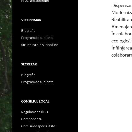
Program audiente
Dispensar
Moderniz
Reabilitare
VICEPRIMAR
Amenajare 
Biografie
În colabor
Program de audiente
ecologică
Structura din subordine
Înfiinţare
colaborar
SECRETAR
Biografie
Program de audiente
CONSILIUL LOCAL
Regulamentul C. L.
Componenta
Comisii de specialitate