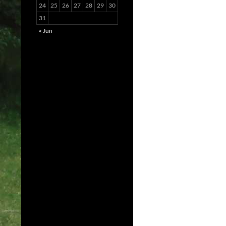
24
25
26
27
28
29
30
31
« Jun