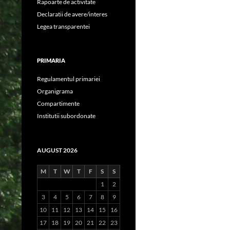
Rapoarte de activitate
Declaratii de avere/interes
Legea transparentei
PRIMARIA
Regulamentul primariei
Organigrama
Compartimente
Institutii subordonate
AUGUST 2026
M
T
W
T
F
S
S
1
2
3
4
5
6
7
8
9
10
11
12
13
14
15
16
17
18
19
20
21
22
23