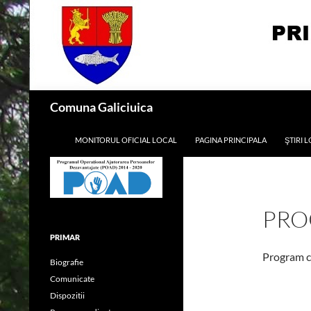
Skip
to
content
Search
Comuna Galiciuica
MONITORUL OFICIAL LOCAL
PAGINA PRINCIPALA
ŞTIRI 
PRO
PRIMAR
Program c
Biografie
Comunicate
Dispozitii