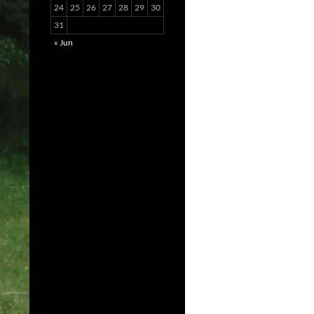
24
25
26
27
28
29
30
31
« Jun