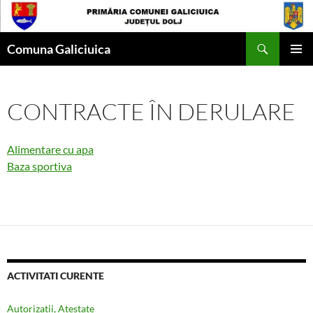
Skip
to
Search
content
Comuna Galiciuica
PRIMAR
MENU
CONTRACTE ÎN DERULARE
Alimentare cu apa
Baza sportiva
ACTIVITATI CURENTE
Autorizatii, Atestate