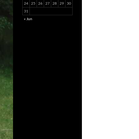
24
25
26
27
28
29
30
31
« Jun