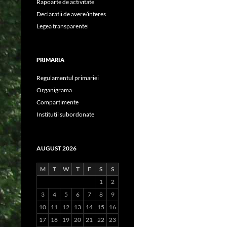
Rapoarte de activitate
Declaratii de avere/interes
Legea transparentei
PRIMARIA
Regulamentul primariei
Organigrama
Compartimente
Institutii subordonate
AUGUST 2026
M
T
W
T
F
S
S
1
2
3
4
5
6
7
8
9
10
11
12
13
14
15
16
17
18
19
20
21
22
23