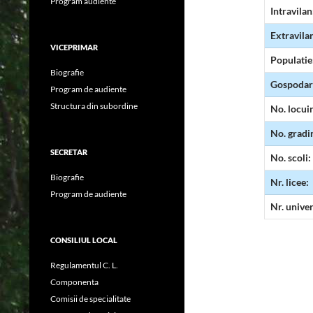
Program audiente
Intravilan
Extravila
VICEPRIMAR
Populatie
Biografie
Gospodari
Program de audiente
Structura din subordine
No. locui
No. gradin
SECRETAR
No. scoli:
Biografie
Nr. licee:
Program de audiente
Nr. univer
CONSILIUL LOCAL
Regulamentul C. L.
Componenta
Comisii de specialitate