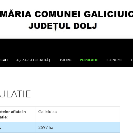
OCALE
AŞEZAREA LOCALITĂŢII
ISTORIC
POPULATIE
ECONOMIE
C
ULATIE
telor aflate in
Galiciuica
atie:
:
2597 ha