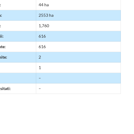
:
44 ha
n:
2553 ha
:
1,760
i:
616
nte:
616
ite:
2
1
–
sitati:
–