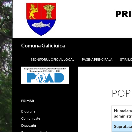
Skip
to
content
Search
Comuna Galiciuica
MONITORUL OFICIAL LOCAL
PAGINA PRINCIPALA
ŞTIRI L
POP
PRIMAR
Numele sa
Biografie
administr
Comunicate
Dispozitii
Suprafata