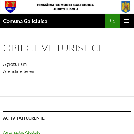
Skip
to
Search
content
Comuna Galiciuica
PRIMAR
MENU
OBIECTIVE TURISTICE
Agroturism
Arendare teren
ACTIVITATI CURENTE
Autorizatii, Atestate