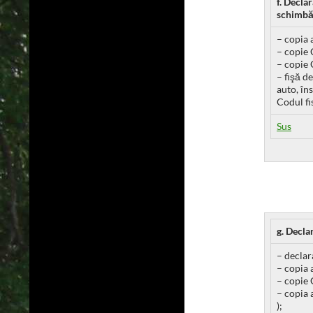
f. Decla
schimbăr
– copia 
– copie 
– copie 
– fişă d
auto, în
Codul fi
Sus
g. Decla
– declar
– copia 
– copie 
– copia 
);