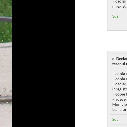
– declar
înregistr
Sus
d. Decla
terenul 
– copia 
– copia 
– declar
înregistr
– copie f
– adever
Municipi
transfor
Sus