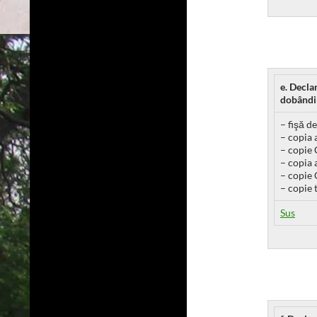
e. Decla
dobândir
– fişă d
– copia 
– copie 
– copia 
– copie 
– copie t
Sus