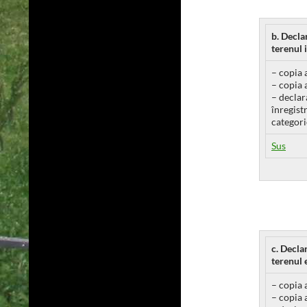
b. Decla
terenul 
– copia 
– copia 
– declar
înregistr
categori
Sus
c. Decla
terenul 
– copia 
– copia 