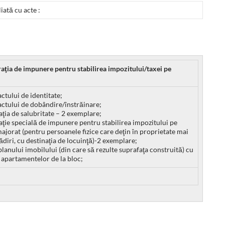
liată cu acte :
raţia de impunere pentru stabilirea impozitului/taxei pe
actului de identitate;
actului de dobândire/înstrăinare;
aţia de salubritate – 2 exemplare;
aţie specială de impunere pentru stabilirea impozitului pe
majorat (pentru persoanele fizice care deţin în proprietate mai
ădiri, cu destinaţia de locuinţă)-2 exemplare;
planului imobilului (din care să rezulte suprafaţa construită) cu
 apartamentelor de la bloc;