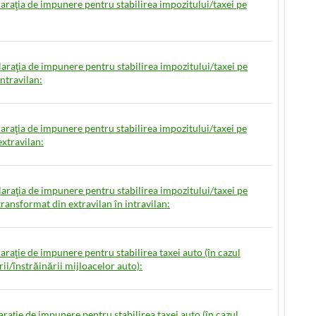
laraţia de impunere pentru stabilirea impozitului/taxei pe
laraţia de impunere pentru stabilirea impozitului/taxei pe
intravilan:
laraţia de impunere pentru stabilirea impozitului/taxei pe
extravilan:
laraţia de impunere pentru stabilirea impozitului/taxei pe
transformat din extravilan în intravilan:
laraţie de impunere pentru stabilirea taxei auto (în cazul
ii/înstrăinării mijloacelor auto):
laraţie de impunere pentru stabilirea taxei auto (în cazul