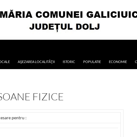
LOCALE
AŞEZAREA LOCALITĂŢII
ISTORIC
POPULATIE
ECONOMIE
C
SOANE FIZICE
esare pentru :