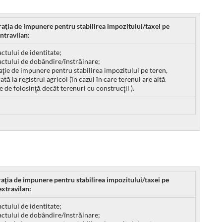
raţia de impunere pentru stabilirea impozitului/taxei pe
intravilan:
actului de identitate;
actului de dobândire/înstrăinare;
aţie de impunere pentru stabilirea impozitului pe teren,
ată la registrul agricol (în cazul în care terenul are altă
e de folosinţă decât terenuri cu construcţii ).
raţia de impunere pentru stabilirea impozitului/taxei pe
extravilan:
actului de identitate;
actului de dobândire/înstrăinare;