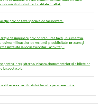
ii domiciliului dintr-o localitate în alta):
laraţie privind taxa specială de salubrizare:
laraţie de impunere privind stabilirea taxei, în sumă fixă,
olosirea mijloacelor de reclamă şi publicitate, precum şi
rma instalată la locul exercitării activităţii:
re pentru înregistrarea/ vizarea abonamentelor şi a biletelor
re la spectacole:
ru eliberarea certificatului fiscal la persoane fizice: