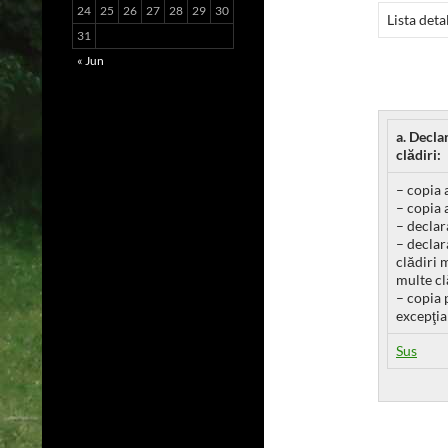
24
25
26
27
28
29
30
Lista deta
31
« Jun
a. Decla
clădiri:
– copia 
– copia 
– declar
– declar
clădiri 
multe cl
– copia 
excepţia
Sus