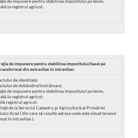
aţie de impunere pentru stabilirea impozitului pe teren,
ată la registrul agricol;
raţia de impunere pentru stabilirea impozitului/taxei pe
transformat din extravilan în intravilan:
actului de identitate;
actului de dobândire/înstrăinare;
aţie de impunere pentru stabilirea impozitului pe teren,
ată la registrul agricol;
ilă registrul agricol;
inţă de la Serviciul Cadastru şi Agricultură al Primăriei
ului Arad ( din care să rezulte adresa unde este situat terenul
mat în intravilan ).