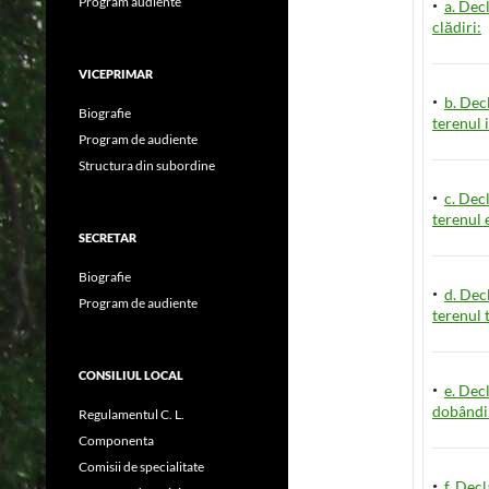
·
Program audiente
a. Dec
clădiri:
VICEPRIMAR
·
b. Dec
Biografie
terenul 
Program de audiente
Structura din subordine
·
c. Dec
terenul 
SECRETAR
Biografie
·
d. Dec
Program de audiente
terenul 
CONSILIUL LOCAL
·
e. Dec
dobândir
Regulamentul C. L.
Componenta
Comisii de specialitate
·
f. Dec