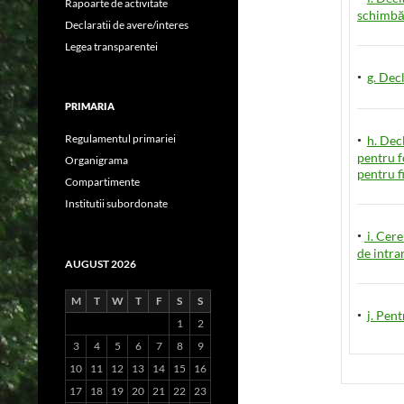
Rapoarte de activitate
schimbăr
Declaratii de avere/interes
Legea transparentei
·
g. Dec
PRIMARIA
·
Regulamentul primariei
h. Dec
pentru f
Organigrama
pentru fi
Compartimente
Institutii subordonate
·
i. Cere
de intra
AUGUST 2026
M
T
W
T
F
S
S
·
j. Pent
1
2
3
4
5
6
7
8
9
10
11
12
13
14
15
16
17
18
19
20
21
22
23