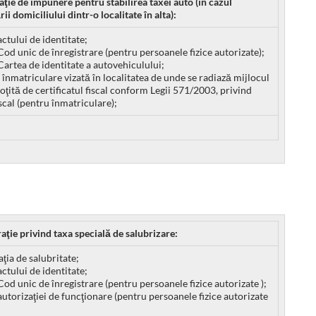
raţie de impunere pentru stabilirea taxei auto (în cazul
ii domiciliului dintr-o localitate în alta):
actului de identitate;
Cod unic de înregistrare (pentru persoanele fizice autorizate);
Cartea de identitate a autovehiculului;
e înmatriculare vizată în localitatea de unde se radiază mijlocul
soţită de certificatul fiscal conform Legii 571/2003, privind
scal (pentru înmatriculare);
raţie privind taxa specială de salubrizare:
aţia de salubritate;
actului de identitate;
Cod unic de înregistrare (pentru persoanele fizice autorizate );
autorizaţiei de funcţionare (pentru persoanele fizice autorizate