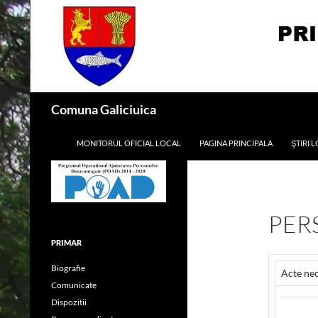
Skip
to
content
Search
Comuna Galiciuica
MONITORUL OFICIAL LOCAL
PAGINA PRINCIPALA
ŞTIRI 
PER
PRIMAR
Biografie
Acte nec
Comunicate
Dispozitii