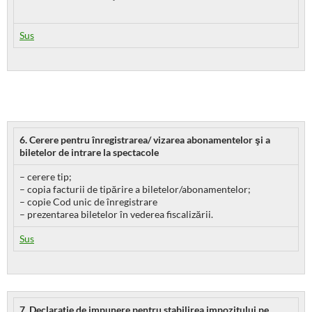
Sus
6. Cerere pentru înregistrarea/ vizarea abonamentelor şi a
biletelor de intrare la spectacole
– cerere tip;
– copia facturii de tipărire a biletelor/abonamentelor;
– copie Cod unic de înregistrare
– prezentarea biletelor în vederea fiscalizării.
Sus
7. Declaraţie de impunere pentru stabilirea impozitului pe