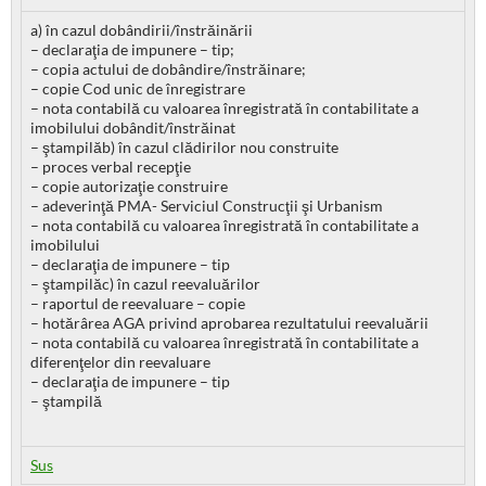
a) în cazul dobândirii/înstrăinării
– declaraţia de impunere – tip;
– copia actului de dobândire/înstrăinare;
– copie Cod unic de înregistrare
– nota contabilă cu valoarea înregistrată în contabilitate a
imobilului dobândit/înstrăinat
– ştampilăb) în cazul clădirilor nou construite
– proces verbal recepţie
– copie autorizaţie construire
– adeverinţă PMA- Serviciul Construcţii şi Urbanism
– nota contabilă cu valoarea înregistrată în contabilitate a
imobilului
– declaraţia de impunere – tip
– ştampilăc) în cazul reevaluărilor
– raportul de reevaluare – copie
– hotărârea AGA privind aprobarea rezultatului reevaluării
– nota contabilă cu valoarea înregistrată în contabilitate a
diferenţelor din reevaluare
– declaraţia de impunere – tip
– ştampilă
Sus