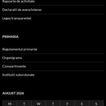
Rapoarte de activitate
Declaratii de avere/interes
Legea transparentei
PRIMARIA
Regulamentul primariei
Organigrama
Compartimente
Institutii subordonate
AUGUST 2026
M
T
W
T
F
S
S