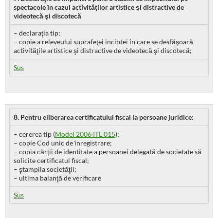
spectacole în cazul activităţilor artistice şi distractive de
videotecă şi discotecă
– declaraţia tip;
– copie a releveului suprafeţei incintei în care se desfăşoară
activităţile artistice şi distractive de videotecă şi discotecă;
Sus
8. Pentru eliberarea certificatului fiscal la persoane juridice:
– cererea tip (
Model 2006 ITL 015
);
– copie Cod unic de înregistrare;
– copia cărţii de identitate a persoanei delegată de societate să
solicite certificatul fiscal;
– ştampila societăţii;
– ultima balanţă de verificare
Sus