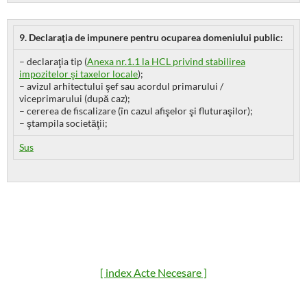
9. Declaraţia de impunere pentru ocuparea domeniului public:
– declaraţia tip (
Anexa nr.1.1 la HCL privind stabilirea
impozitelor şi taxelor locale
);
– avizul arhitectului şef sau acordul primarului /
viceprimarului (după caz);
– cererea de fiscalizare (în cazul afişelor şi fluturaşilor);
– ştampila societăţii;
Sus
[ index Acte Necesare ]