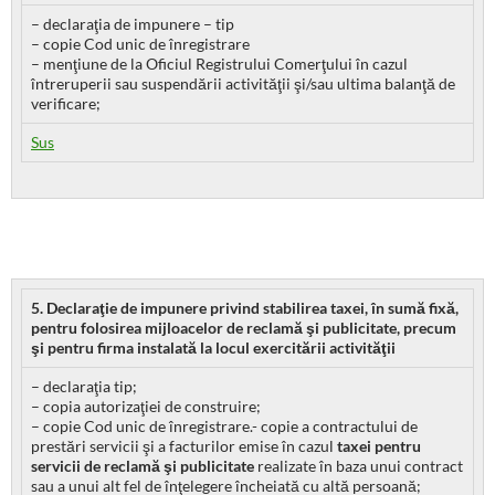
– declaraţia de impunere – tip
– copie Cod unic de înregistrare
– menţiune de la Oficiul Registrului Comerţului în cazul
întreruperii sau suspendării activităţii şi/sau ultima balanţă de
verificare;
Sus
5. Declaraţie de impunere privind stabilirea taxei, în sumă fixă,
pentru folosirea mijloacelor de reclamă şi publicitate, precum
şi pentru firma instalată la locul exercitării activităţii
– declaraţia tip;
– copia autorizaţiei de construire;
– copie Cod unic de înregistrare.- copie a contractului de
prestări servicii şi a facturilor emise în cazul
taxei pentru
servicii de reclamă şi publicitate
realizate în baza unui contract
sau a unui alt fel de înţelegere încheiată cu altă persoană;