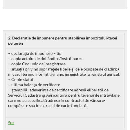
2. Declaraţie de impunere pentru stabilirea impozitului/taxei
pe teren
– declaraţia de impunere – tip
– copia actului de dobândire/înstrăinare;
– copie Cod unic de înregistrare
– situaţia privind suprafeţele libere şi cele ocupate de clădiri;•
în cazul terenurilor intravilane,
înregistrate la registrul agricol:
– Copie statut
– ultima balanţa de verificare
– ştampilă- adeverinţa de certificare adresă eliberată de
Serviciul Cadastru şi Agricultură pentru terenurile intravilane
care nu au specificată adresa în contractul de vânzare-
cumpărare sau în extrasul de carte funciară.
Sus