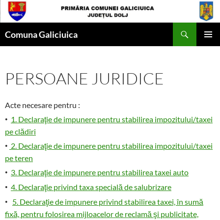
Skip
to
Search
content
Comuna Galiciuica
PRIMAR
MENU
PERSOANE JURIDICE
Acte necesare pentru :
·
1. Declaraţie de impunere pentru stabilirea impozitului/taxei
pe clădiri
·
2. Declaraţie de impunere pentru stabilirea impozitului/taxei
pe teren
·
3. Declaraţie de impunere pentru stabilirea taxei auto
·
4. Declaraţie privind taxa specială de salubrizare
·
5. Declaraţie de impunere privind stabilirea taxei, în sumă
fixă, pentru folosirea mijloacelor de reclamă şi publicitate,