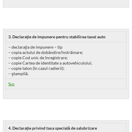
3. Declaraţie de impunere pentru stabilirea taxei auto
– declaraţia de impunere – tip
– copia actului de dobândire/înstrăinare;
– copie Cod unic de înregistrare;
– copie Cartea de identitate a autovehiculului;
– copie talon (în cazul radierii);
– ştampilă.
Sus
4. Declaraţie privind taxa specială de salubrizare