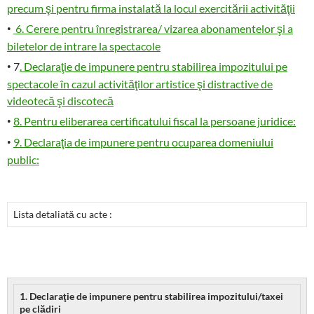
precum şi pentru firma instalată la locul exercitării activităţii
·
6. Cerere pentru înregistrarea/ vizarea abonamentelor şi a
biletelor de intrare la spectacole
·
7
. Declaraţie de impunere pentru stabilirea impozitului pe
spectacole în cazul activităţilor artistice şi distractive de
videotecă şi discotecă
·
8. Pentru eliberarea certificatului fiscal la persoane juridice:
·
9. Declaraţia de impunere pentru ocuparea domeniului
public:
Lista detaliată cu acte :
1. Declaraţie de impunere pentru stabilirea impozitului/taxei
pe clădiri